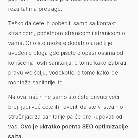
rezultatima pretrage.
Teško da ćete ih pobediti samo sa kontakt
stranicom, početnom stranicom i stranicom o
vama. Ono što možete dodatno uraditi je
uvođenje bloga gde pišete o opasnostima od
korišćenja loših sanitarija, o tome kako izabrati
pravu wc šolju, vodokotlć, o tome kako ide
montaža sanitarije itd.
Na ovaj način ne samo što ćete privući veći
broj ljudi već ćete ih i uveriti da ste vi stvarno
stručnjaci za sanitarije pa će pre kupovati od
vas.
Ovo je ukratko poenta SEO optimizacije
sajta.