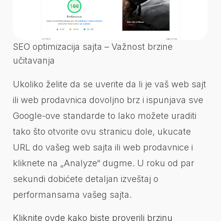
SEO optimizacija sajta – Važnost brzine
učitavanja
Ukoliko želite da se uverite da li je vaš web sajt
ili web prodavnica dovoljno brz i ispunjava sve
Google-ove standarde to lako možete uraditi
tako što otvorite ovu stranicu dole, ukucate
URL do vašeg web sajta ili web prodavnice i
kliknete na „Analyze“ dugme. U roku od par
sekundi dobićete detaljan izveštaj o
performansama vašeg sajta.
Kliknite ovde kako biste proverili brzinu