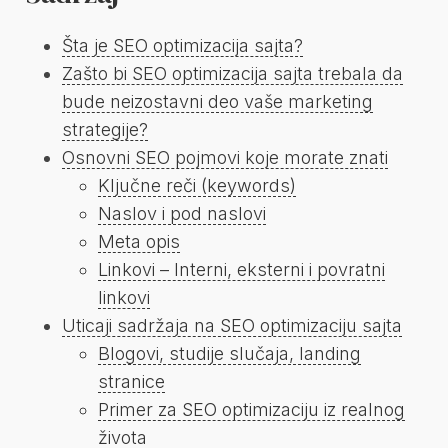
Šta je SEO optimizacija sajta?
Zašto bi SEO optimizacija sajta trebala da
bude neizostavni deo vaše marketing
strategije?
Osnovni SEO pojmovi koje morate znati
Ključne reči (keywords)
Naslov i pod naslovi
Meta opis
Linkovi – Interni, eksterni i povratni
linkovi
Uticaji sadržaja na SEO optimizaciju sajta
Blogovi, studije slučaja, landing
stranice
Primer za SEO optimizaciju iz realnog
života