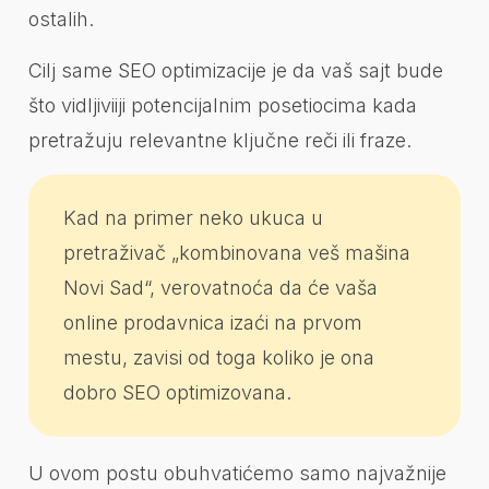
ostalih.
Cilj same SEO optimizacije je da vaš sajt bude
što vidljiviiji potencijalnim posetiocima kada
pretražuju relevantne ključne reči ili fraze.
Kad na primer neko ukuca u
pretraživač „kombinovana veš mašina
Novi Sad“, verovatnoća da će vaša
online prodavnica izaći na prvom
mestu, zavisi od toga koliko je ona
dobro SEO optimizovana.
U ovom postu obuhvatićemo samo najvažnije