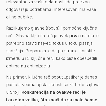
relevantne za vašu delatnost i da precizno
odgovaraju potrebama i interesovanjima vaše
ciljne publike.
Razlikujemo glavne (focus) i pomoćne ključne
reči. Glavna ključna reč je uvek
prva
i na nju je
potrebno staviti najveći fokus u toku pisanja
sadržaja. Preporuka je da po stranici koristite
između 3 i 5 ključne reči, kako biste obezbedili
optimalnu optimizaciju.
Na primer, ključna reč poput „patike“ je danas
postala veoma opšta i koristi se za brdo sajtova
u Srbiji.
Konkurencija na ovakve reči je
izuzetno velika, što znači da su male šanse