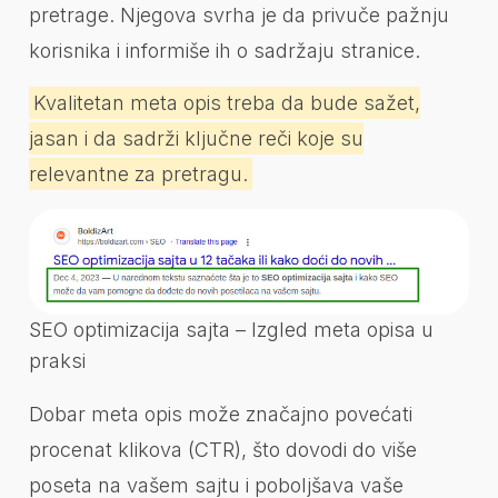
pretrage. Njegova svrha je da privuče pažnju
korisnika i informiše ih o sadržaju stranice.
Kvalitetan meta opis treba da bude sažet,
jasan i da sadrži ključne reči koje su
relevantne za pretragu.
SEO optimizacija sajta – Izgled meta opisa u
praksi
Dobar meta opis može značajno povećati
procenat klikova (CTR), što dovodi do više
poseta na vašem sajtu i poboljšava vaše