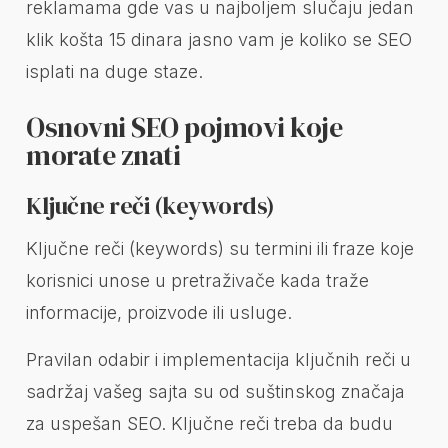
reklamama gde vas u najboljem slučaju jedan
klik košta 15 dinara jasno vam je koliko se SEO
isplati na duge staze.
Osnovni SEO pojmovi koje
morate znati
Ključne reči (keywords)
Ključne reči (keywords) su termini ili fraze koje
korisnici unose u pretraživače kada traže
informacije, proizvode ili usluge.
Pravilan odabir i implementacija ključnih reči u
sadržaj vašeg sajta su od suštinskog značaja
za uspešan SEO. Ključne reči treba da budu