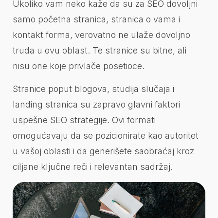
Ukoliko vam neko kaže da su za SEO dovoljni
samo početna stranica, stranica o vama i
kontakt forma, verovatno ne ulaže dovoljno
truda u ovu oblast. Te stranice su bitne, ali
nisu one koje privlače posetioce.
Stranice poput blogova, studija slučaja i
landing stranica su zapravo glavni faktori
uspešne SEO strategije. Ovi formati
omogućavaju da se pozicionirate kao autoritet
u vašoj oblasti i da generišete saobraćaj kroz
ciljane ključne reči i relevantan sadržaj.