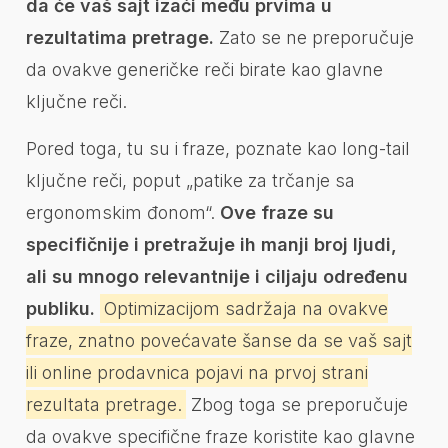
da će vaš sajt izaći među prvima u
rezultatima pretrage.
Zato se ne preporučuje
da ovakve generičke reči birate kao glavne
ključne reči.
Pored toga, tu su i fraze, poznate kao long-tail
ključne reči, poput „patike za trčanje sa
ergonomskim đonom“.
Ove fraze su
specifičnije i pretražuje ih manji broj ljudi,
ali su mnogo relevantnije i ciljaju određenu
publiku.
Optimizacijom sadržaja na ovakve
fraze, znatno povećavate šanse da se vaš sajt
ili online prodavnica pojavi na prvoj strani
rezultata pretrage.
Zbog toga se preporučuje
da ovakve specifične fraze koristite kao glavne